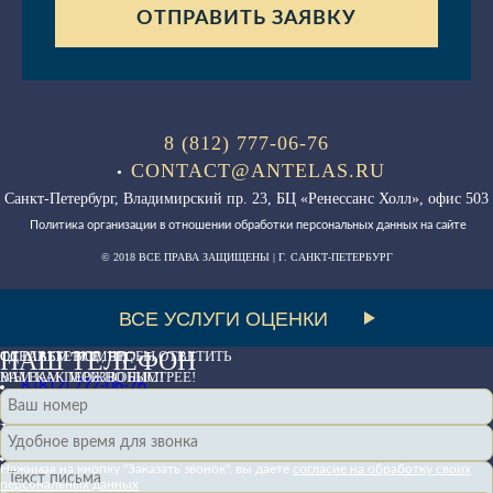
8 (812) 777-06-76
CONTACT@ANTELAS.RU
•
Санкт-Петербург, Владимирский пр. 23, БЦ «Ренессанс Холл», офис 503
Политика организации в отношении обработки персональных данных на сайте
© 2018 ВСЕ ПРАВА ЗАЩИЩЕНЫ | Г. САНКТ-ПЕТЕРБУРГ
ВСЕ УСЛУГИ ОЦЕНКИ
НАШ ТЕЛЕФОН
СДЕЛАЕМ ВСЕ, ЧТОБЫ ОТВЕТИТЬ
ОСТАВЬТЕ НОМЕР,
ВАМ КАК МОЖНО БЫСТРЕЕ!
МЫ ВАМ ПЕРЕЗВОНИМ!
8 (812) 777-06-76
НАШ E-MAIL
contact@antelas.ru
Нажимая на кнопку "Заказать звонок", вы даете
согласие на обработку своих
персональных данных